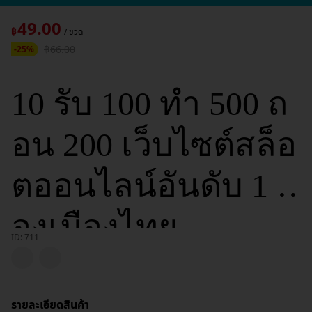
49.00
฿
/ ขวด
฿
66.00
-25%
10 รับ 100 ทำ 500 ถ
อน 200 เว็บไซต์สล็อ
ตออนไลน์อันดับ 1 ข
องเมืองไทย
ID: 711
รายละเอียดสินค้า